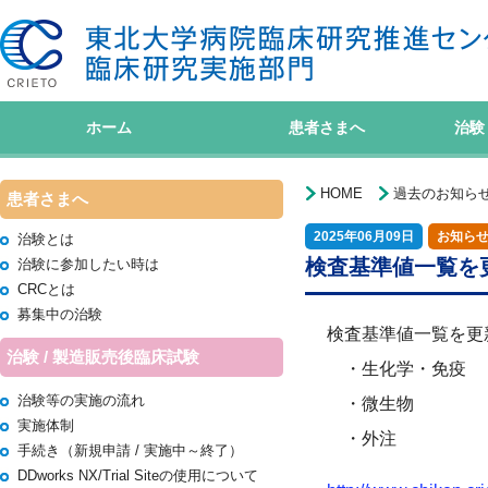
ホーム
患者さまへ
治験
HOME
過去のお知ら
患者さまへ
2025年06月09日
お知ら
治験とは
検査基準値一覧を更
治験に参加したい時は
CRCとは
募集中の治験
検査基準値一覧を更新
治験 / 製造販売後臨床試験
・生化学・免疫
治験等の実施の流れ
・微生物
実施体制
・外注
手続き（新規申請 / 実施中～終了）
DDworks NX/Trial Siteの使用について