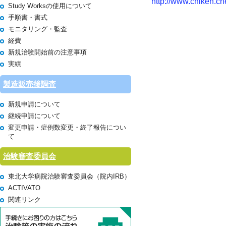
http://www.chiken.cr
Study Worksの使用について
手順書・書式
モニタリング・監査
経費
新規治験開始前の注意事項
実績
製造販売後調査
新規申請について
継続申請について
変更申請・症例数変更・終了報告につい
て
治験審査委員会
東北大学病院治験審査委員会（院内IRB）
ACTIVATO
関連リンク