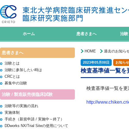
ホーム
患者さまへ
治験
HOME
過去のお知ら
患者さまへ
2023年05月08日
お知ら
治験とは
検査基準値一覧を更
治験に参加したい時は
CRCとは
募集中の治験
検査基準値一覧を更新
治験 / 製造販売後臨床試験
http://www.chiken.cr
治験等の実施の流れ
実施体制
手続き（新規申請 / 実施中～終了）
DDworks NX/Trial Siteの使用について