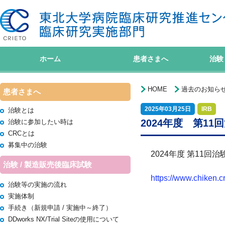
ホーム
患者さまへ
治験
HOME
過去のお知ら
患者さまへ
2025年03月25日
IRB
治験とは
2024年度 第1
治験に参加したい時は
CRCとは
募集中の治験
2024年度 第11
治験 / 製造販売後臨床試験
https://www.chiken.c
治験等の実施の流れ
実施体制
手続き（新規申請 / 実施中～終了）
DDworks NX/Trial Siteの使用について