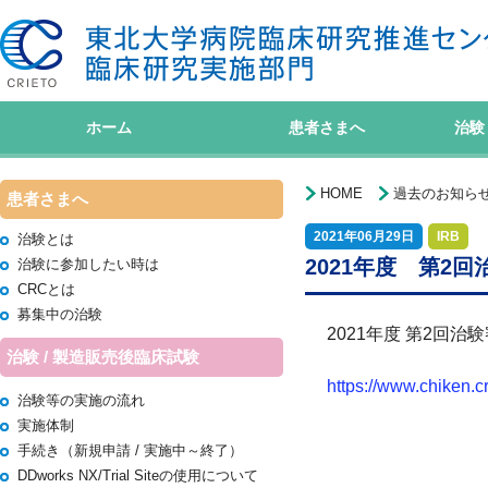
ホーム
患者さまへ
治験
HOME
過去のお知ら
患者さまへ
2021年06月29日
IRB
治験とは
2021年度 第2
治験に参加したい時は
CRCとは
募集中の治験
2021年度 第2回
治験 / 製造販売後臨床試験
https://www.chiken.c
治験等の実施の流れ
実施体制
手続き（新規申請 / 実施中～終了）
DDworks NX/Trial Siteの使用について